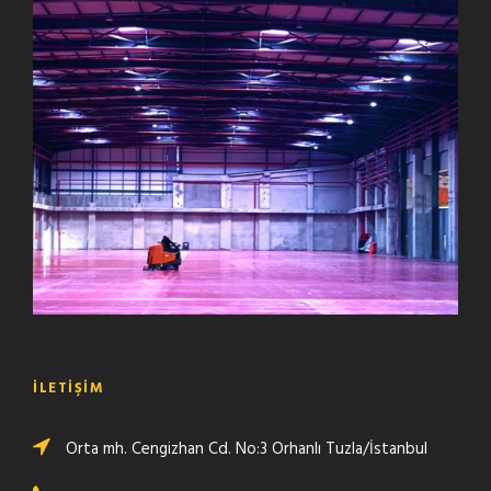
AES Yat Tersane
Teknik Makina
Erlog Lojistik
İLETIŞIM
Orta mh. Cengizhan Cd. No:3 Orhanlı Tuzla/İstanbul